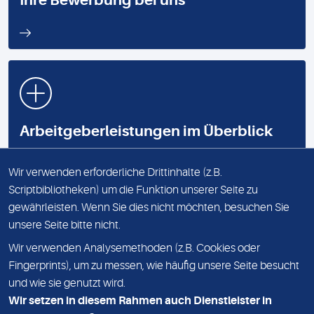
Ihre Bewerbung bei uns
Arbeitgeberleistungen im Überblick
Was Sie bei uns erwartet
Wir verwenden erforderliche Drittinhalte (z.B.
Scriptbibliotheken) um die Funktion unserer Seite zu
gewährleisten. Wenn Sie dies nicht möchten, besuchen Sie
unsere Seite bitte nicht.
IMPRESSUM
Wir verwenden Analysemethoden (z.B. Cookies oder
DATENSCHUTZ
Fingerprints), um zu messen, wie häufig unsere Seite besucht
und wie sie genutzt wird.
HOMEPAGE MEDIZINISCHES LABOR NORD
Wir setzen in diesem Rahmen auch Dienstleister in