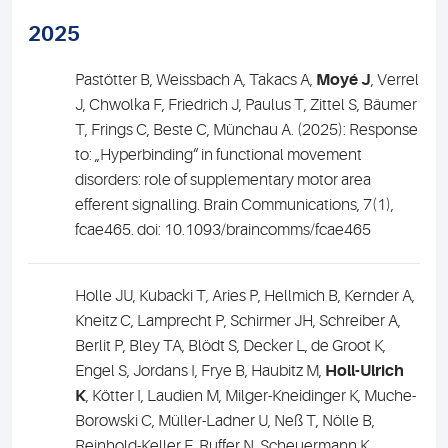
2025
Pastötter B, Weissbach A, Takacs A,
Moyé J
, Verrel
J, Chwolka F, Friedrich J, Paulus T, Zittel S, Bäumer
T, Frings C, Beste C, Münchau A. (2025): Response
to: „Hyperbinding“ in functional movement
disorders: role of supplementary motor area
efferent signalling. Brain Communications, 7(1),
fcae465. doi: 10.1093/braincomms/fcae465
Holle JU, Kubacki T, Aries P, Hellmich B, Kernder A,
Kneitz C, Lamprecht P, Schirmer JH, Schreiber A,
Berlit P, Bley TA, Blödt S, Decker L, de Groot K,
Engel S, Jordans I, Frye B, Haubitz M,
Holl-Ulrich
K
, Kötter I, Laudien M, Milger-Kneidinger K, Muche-
Borowski C, Müller-Ladner U, Neß T, Nölle B,
Reinhold-Keller E, Ruffer N, Scheuermann K,