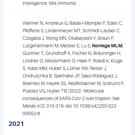
intelligence. Mol Immunol
Wanner N, Andrieux G, Badia-I-Mompel P, Edler C,
Pfefferle S, Lindenmeyer MT, Schmidt-Lauber C,
Czogalla J, Wong MN, Okabayashi Y, Braun F,
Lütgehetmann M, Meister E, Lu S,
Noriega MLM
,
Günther T, Grundhoff A, Fischer N, Bräuninger H,
Lindner D, Westermann D, Haas F, Roedl K, Kluge
S, Addo MM, Huber S, Lohse AW, Reiser J,
Ondruschka B, Sperhake JP, Saez-Rodriguez J,
Boerries M, Hayek SS, Aepfelbacher M, Scaturro P,
Puelles VG, Huber TB (2022): Molecular
consequences of SARS-CoV-2 liver tropism. Nat
Metab 4(3):310-319. doi:10.1038/s42255-022-
00552-6.
2021