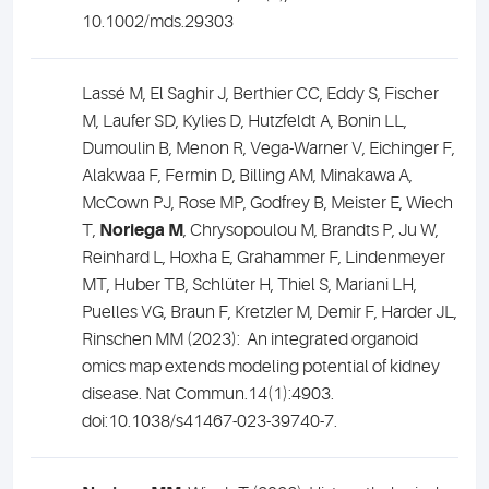
10.1002/mds.29303
Lassé M, El Saghir J, Berthier CC, Eddy S, Fischer
M, Laufer SD, Kylies D, Hutzfeldt A, Bonin LL,
Dumoulin B, Menon R, Vega-Warner V, Eichinger F,
Alakwaa F, Fermin D, Billing AM, Minakawa A,
McCown PJ, Rose MP, Godfrey B, Meister E, Wiech
T,
Noriega M
, Chrysopoulou M, Brandts P, Ju W,
Reinhard L, Hoxha E, Grahammer F, Lindenmeyer
MT, Huber TB, Schlüter H, Thiel S, Mariani LH,
Puelles VG, Braun F, Kretzler M, Demir F, Harder JL,
Rinschen MM (2023): An integrated organoid
omics map extends modeling potential of kidney
disease.
Nat Commun.14(1):4903.
doi:10.1038/s41467-023-39740-7.