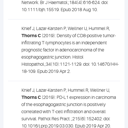
Network. Br J Haematol.;184(4):616-624. doi:
10.1111/bjh.15519. Epub 2018 Aug 10.
Knief J, Lazar-Karsten P, Wellner U, Hummel R,
Thorns C
(2019): Density of CD8-positive tumor-
infiltrating T-lymphocytes is an independent
prognostic factor in adenocarcinoma of the
esophagogastric junction. Histol
Histopathol.;34(10):1121-1129. doi: 10.14670/HH-
18-109. Epub 2019 Apr 2.
Knief J, Lazar-Karsten P, Hummel R, Wellner U,
Thorns C
(2019): PD-L1 expression in carcinoma
of the esophagogastric junction is positively
correlated with T-cell infiltration and overall
survival. Pathol Res Pract. ;215(6):152402. doi:
10.1016/j.prp.2019.03.030. Epub 2019 Apr 20.