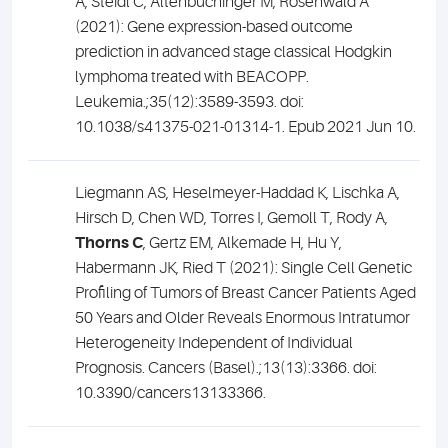
A, Steidl C, Altenbuchinger M, Rosenwald A
(2021): Gene expression-based outcome
prediction in advanced stage classical Hodgkin
lymphoma treated with BEACOPP.
Leukemia.;35(12):3589-3593. doi:
10.1038/s41375-021-01314-1. Epub 2021 Jun 10.
Liegmann AS, Heselmeyer-Haddad K, Lischka A,
Hirsch D, Chen WD, Torres I, Gemoll T, Rody A,
Thorns C
, Gertz EM, Alkemade H, Hu Y,
Habermann JK, Ried T (2021): Single Cell Genetic
Profiling of Tumors of Breast Cancer Patients Aged
50 Years and Older Reveals Enormous Intratumor
Heterogeneity Independent of Individual
Prognosis. Cancers (Basel).;13(13):3366. doi:
10.3390/cancers13133366.