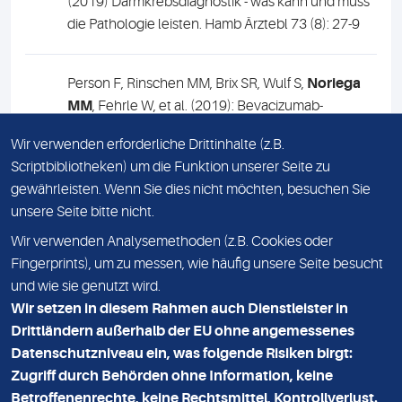
(2019) Darmkrebsdiagnostik - was kann und muss
die Pathologie leisten. Hamb Ärztebl 73 (8): 27-9
Person F, Rinschen MM, Brix SR, Wulf S,
Noriega
MM
, Fehrle W, et al. (2019): Bevacizumab-
associated glomerular microangiopathy. Mod
Wir verwenden erforderliche Drittinhalte (z.B.
Pathol doi:10.1038/s41379-018-0186-4.
Scriptbibliotheken) um die Funktion unserer Seite zu
gewährleisten. Wenn Sie dies nicht möchten, besuchen Sie
unsere Seite bitte nicht.
IMPRESSUM
Wir verwenden Analysemethoden (z.B. Cookies oder
DATENSCHUTZ
Fingerprints), um zu messen, wie häufig unsere Seite besucht
und wie sie genutzt wird.
HOMEPAGE MEDIZINISCHES LABOR NORD
Wir setzen in diesem Rahmen auch Dienstleister in
Drittländern außerhalb der EU ohne angemessenes
KONTAKT
Datenschutzniveau ein, was folgende Risiken birgt:
ADRESSE
Zugriff durch Behörden ohne Information, keine
MVZ Medizinisches Labor Nord MLN GmbH
Betroffenenrechte, keine Rechtsmittel, Kontrollverlust.