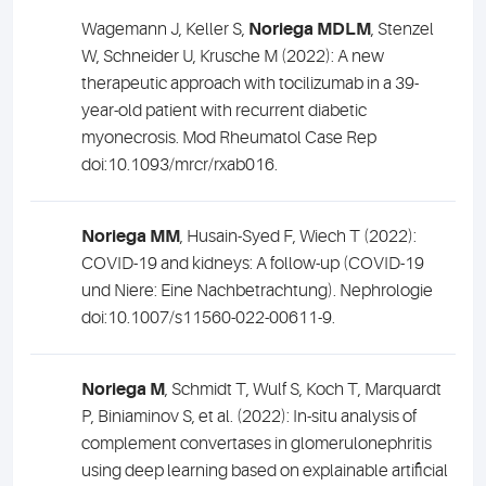
Wagemann J, Keller S,
Noriega MDLM
, Stenzel
W, Schneider U, Krusche M (2022): A new
therapeutic approach with tocilizumab in a 39-
year-old patient with recurrent diabetic
myonecrosis. Mod Rheumatol Case Rep
doi:10.1093/mrcr/rxab016.
Noriega MM
, Husain-Syed F, Wiech T (2022):
COVID-19 and kidneys: A follow-up (COVID-19
und Niere: Eine Nachbetrachtung). Nephrologie
doi:10.1007/s11560-022-00611-9.
Noriega M
, Schmidt T, Wulf S, Koch T, Marquardt
P, Biniaminov S, et al. (2022): In-situ analysis of
complement convertases in glomerulonephritis
using deep learning based on explainable artificial