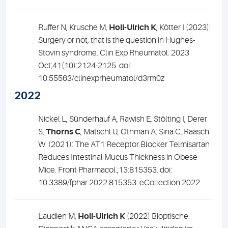
Ruffer N, Krusche M,
Holl-Ulrich K
, Kötter I (2023):
Surgery or not, that is the question in Hughes-
Stovin syndrome. Clin Exp Rheumatol. 2023
Oct;41(10):2124-2125. doi:
10.55563/clinexprheumatol/d3rm0z
2022
Nickel L, Sünderhauf A, Rawish E, Stölting I, Derer
S,
Thorns C
, Matschl U, Othman A, Sina C, Raasch
W. (2021): The AT1 Receptor Blocker Telmisartan
Reduces Intestinal Mucus Thickness in Obese
Mice.
Front Pharmacol.;13:815353. doi:
10.3389/fphar.2022.815353. eCollection 2022.
Laudien M,
Holl-Ulrich K
(2022) Bioptische