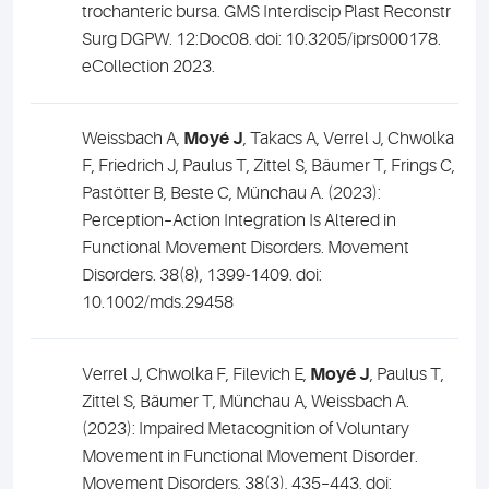
trochanteric bursa. GMS Interdiscip Plast Reconstr
Surg DGPW. 12:Doc08. doi: 10.3205/iprs000178.
eCollection 2023.
Weissbach A,
Moyé J
, Takacs A, Verrel J, Chwolka
F, Friedrich J, Paulus T, Zittel S, Bäumer T, Frings C,
Pastötter B, Beste C, Münchau A. (2023):
Perception–Action Integration Is Altered in
Functional Movement Disorders. Movement
Disorders. 38(8), 1399-1409. doi:
10.1002/mds.29458
Verrel J, Chwolka F, Filevich E,
Moyé J
, Paulus T,
Zittel S, Bäumer T, Münchau A, Weissbach A.
(2023): Impaired Metacognition of Voluntary
Movement in Functional Movement Disorder.
Movement Disorders, 38(3), 435–443. doi: