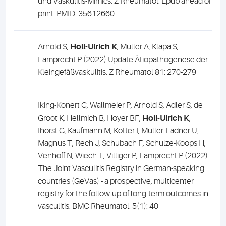
und Vaskulitis-Mimics. Z Rheumatol. Epub ahead of
print. PMID: 35612660
Arnold S,
Holl-Ulrich K
, Müller A, Klapa S,
Lamprecht P (2022) Update Ätiopathogenese der
Kleingefäßvaskulitis. Z Rheumatol 81: 270-279
Iking-Konert C, Wallmeier P, Arnold S, Adler S, de
Groot K, Hellmich B, Hoyer BF,
Holl-Ulrich K
,
Ihorst G, Kaufmann M, Kötter I, Müller-Ladner U,
Magnus T, Rech J, Schubach F, Schulze-Koops H,
Venhoff N, Wiech T, Villiger P, Lamprecht P (2022)
The Joint Vasculitis Registry in German-speaking
countries (GeVas) - a prospective, multicenter
registry for the follow-up of long-term outcomes in
vasculitis. BMC Rheumatol. 5(1): 40