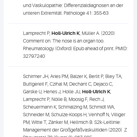
und Vaskulopathie: Differenzialdiagnosen an der
unteren Extremität. Pathologe 41: 355-63
Lamprecht P,
Holl-Ulrich K
, Müller A. (2020)
Comment on: The nose is an organ too.
Rheumatology (Oxford) Epub ahead of print. PMID:
32797240
Schirmer JH, Aries PM, Balzer K, Berlit P, Bley TA,
Buttgereit F, Czihal M, Dechant C, Dejaco C,
Garske U, Henes J, Holle JU,
Holl-Ulrich K
,
Lamprecht P, Nölle B, Moosig F, Rech J,
Scheuermann K, Schmalzing M, Schmidt WA,
Schneider M, Schulze-Koops H, Venhoff N, Villiger
PM, Witte T, Zänker M, Hellmich B. S2k-Leitlinie:
Management der Großgefäßvaskulitiden (2020)
Z