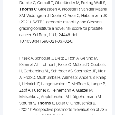
Dumke C, Gemoll T, Oberländer M, Freitag-Wolf S,
Thorns C
, Glaessgen A, Klooster R, van der Maarel
SM, Widengren J, Doehn C, Auer G, Habermann JK
(2021): SATB1, genomic instability and Gleason
grading constitute a novel risk score for prostate
cancer. Sci Rep. ;11(1):24446. doi:
10.1038/s41598-021-03702-0.
Fitzek A, Schädler J, Dietz E, Ron A, Gerling M,
Kammal AL, Lohner L, Falck C, Möbius D, Goebels
H, Gerberding AL, Schröder AS, Sperhake JP, Klein
A, Fröb D, Mushumba H, Wilmes S, Anders S, Kniep
I, Heinrich F, Langenwalder F, Meißner K, Lange P,
Zapf A, Püschel K, Heinemann A, Glatzel M,
Matschke J, Aepfelbacher M, Lütgehetmann M,
Steurer S,
Thorns C
, Edler C, Ondruschka B.
(2021): Prospective postmortem evaluation of 735