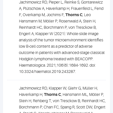
Jachimowicz RD, Pieper L, Reinke S, Gontarewicz
A, Plütschow A, Haverkamp H, Frauenfeld L, Fend
F, Overkamp M, Jochims F,
Thorns C
, Leo
Hansmann M, Möller P, Rosenwald A, Stein H,
Reinhardt HC, Borchmann P, von Tresckow B,
Engert A, Klapper W (2021): Whole-slide image
analysis of the tumor microenvironment identifies
low B-cell content as a predictor of adverse
outcome in patients with advanced-stage classical
Hodgkin lymphoma treated with BEACOPP.
Haematologica. 2021;106(6):1684-1692. doi:
10.3324/haematol.2019.243287.
Jachimowicz RD, Klapper W, Glehr G, Müller H,
Haverkamp H,
Thorns C
, Hansmann ML, Möller P,
Stein H, Rehberg T, von Tresckow B, Reinhardt HC,
Borchmann P, Chan FC, Spang R, Scott DW, Engert