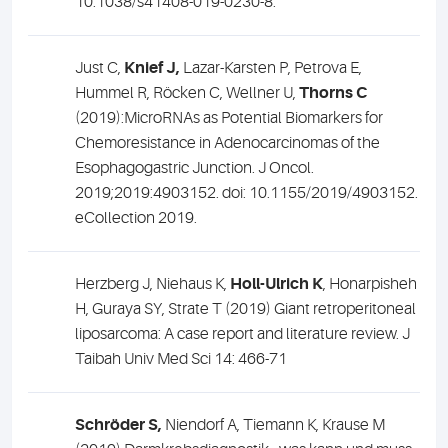
10.1038/s41408-019-0230-8.
Just C,
Knief J,
Lazar-Karsten P, Petrova E,
Hummel R, Röcken C, Wellner U,
Thorns C
(2019):MicroRNAs as Potential Biomarkers for
Chemoresistance in Adenocarcinomas of the
Esophagogastric Junction. J Oncol.
2019;2019:4903152. doi: 10.1155/2019/4903152.
eCollection 2019.
Herzberg J, Niehaus K,
Holl-Ulrich K
, Honarpisheh
H, Guraya SY, Strate T (2019) Giant retroperitoneal
liposarcoma: A case report and literature review.
J
Taibah Univ Med Sci 14: 466-71
Schröder S,
Niendorf A, Tiemann K, Krause M