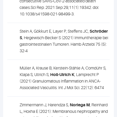
consecutive SARS-CoV-2-associated death
cases.Sci Rep. 2021 Sep 29;11(1):19342. doi:
10.1038/s41598-021-98499-3.
Stein A, Gökkurt E, Layer P, Steffens JC,
Schröder
S
, Hegewisch-Becker S (2021) Immuntherapie bei
gastrointestinalen Tumoren. Hamb Ärztebl 75 (5):
32-4
Müller A, Krause B, Kerstein-Stähle A, Comdühr S,
Klapa S, Ullrich S,
Holl-Ulrich K
, Lamprecht P
(2021) Granulomatous Inflammation in ANCA-
Associated Vasculitis.
Int J Mol Sci. 22(12): 6474
Zimmermann J, Harendza S,
Noriega M
, Reinhard
L, Hoxha E (2021): Membranous nephropathy and