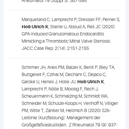
Rheumatol 79 (Suppl 3): S67-S95
Marquetand C, Lamprecht P, Dressler FF, Perner S,
Holl-Ulrich K
, Stierle U, Aboud A, Reil JC (2020)
GPA-Induced Granulomatous Endocarditis
Mimicking a Thrombotic Mitral Valve Stenosis.
JACC Case Rep. 2(14): 2151-2155
Schirmer JH, Aries PM, Balzer K, Berlit P, Bley TA,
Buttgereit F, Czihal M, Dechant C, Dejaco C,
Garske U, Henes J, Holle JU,
Holl-Ulrich K
,
Lamprecht P, Nölle B, Moosig F, Rech J,
Scheuermann K, Schmalzing M, Schmidt WA,
Schneider M, Schulze-Koops H, Venhoff N, Villiger
PM, Witte T, Zänker M, Hellmich B (2020) S2k-
Leitlinie (Kurzfassung): Management der
Großgefäßvaskulitiden.
Z Rheumatol 79 (9): 937-