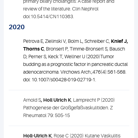
primary biliary cholangitis: A case report and
review of the literature. Clin Nephrol
doi:10.5414/CN110363.
2020
Petrova E, Zielinski V, Bolm L, Schreiber C,
Knief J,
Thorns C
, Bronsert P, Timme-Bronsert S, Bausch
D, Perner S, Keck T, Wellner U (2020)Tumor
budding as a prognostic factor in pancreatic ductal
adenocarcinoma.
Virchows Arch.;476(4):561-568.
doi: 10.1007/s00428-019-02719-1.
Arnold S
, Holl Ulrich K
, Lamprecht P (2020)
Pathogenese der Großgefäßvaskulitiden. Z
Rheumatol 79: 505-15
Holl-Ulrich K
, Rose C (2020) Kutane Vaskulitis