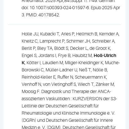
Rheumatol. 2025 Apr;84(Suppl 1):1-49. German.
doi: 10.1007/s00393-024-01597-6. Epub 2025 Apr
3. PMID: 40178542.
Holle JU, Kubacki T, Aries P, Hellmich B, Kernder A,
Kneitz C, Lamprecht P, Schirmer JH, Schreiber A,
Berlit P, Bley TA, Blödt S, Decker L, de Groot K,
Engel S, Jordans I, Frye B, Haubitz M,
Holl-Ulrich
K
, Kötter I, Laudien M, Milger-Kneidinger K, Muche-
Borowski C, Müller-Ladner U, Neß T, Nölle B,
Reinhold-Keller E, Ruffer N, Scheuermann K,
Venhoff N, von Vietinghoff S, Wiech T, Zänker M,
Moosig F. Diagnostik und Therapie der ANCA-
assoziierten Vaskulitiden : KURZVERSION der S3-
Leitlinie der Deutschen Gesellschaft für
Rheumatologie und Klinische Immunologie e. V.
(DGRh) und Deutschen Gesellschaft für Innere
Medizin e. V. (DGIM), Deutschen Gesellschaft für