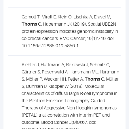
Gemoll T, Miroll E, Klein O, Lischka A, Eravci M,
Thorns C
, Habermann JK (2019): Spatial UBE2N
protein expression indicates genomic instability in
colorectal cancers. BMC Cancer.;19(1):710. doi:
10.1186/s12885-019-5856-1.
Richter J, Hüttmann A, Rekowski J, Schmitz C,
Gärtner S, Rosenwald A, Hansmann ML, Hartmann
S, Möller P, Wacker HH, Feller A,
Thorns C
, Müller
S, Dührsen U, Klapper W (2019): Molecular
characteristics of diffuse large B-cell lymphoma in
the Positron Emission Tomography-Guided
Therapy of Aggressive Non-Hodgkin lymphomas
(PETAL) trial: correlation with interim PET and
outcome. Blood Cancer J.;9(9):67. doi: