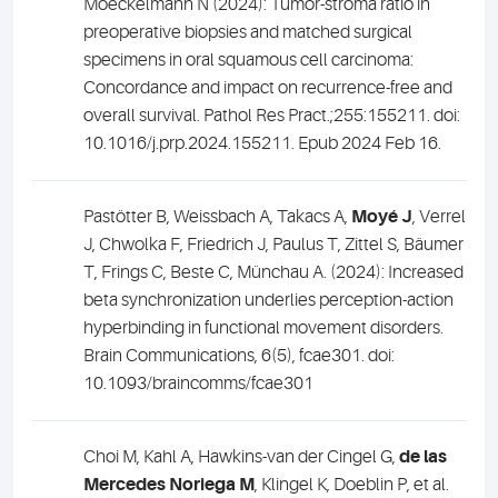
Moeckelmann N (2024): Tumor-stroma ratio in
preoperative biopsies and matched surgical
specimens in oral squamous cell carcinoma:
Concordance and impact on recurrence-free and
overall survival. Pathol Res Pract.;255:155211. doi:
10.1016/j.prp.2024.155211. Epub 2024 Feb 16.
Pastötter B, Weissbach A, Takacs A,
Moyé J
, Verrel
J, Chwolka F, Friedrich J, Paulus T, Zittel S, Bäumer
T, Frings C, Beste C, Münchau A. (2024): Increased
beta synchronization underlies perception-action
hyperbinding in functional movement disorders.
Brain Communications, 6(5), fcae301. doi:
10.1093/braincomms/fcae301
Choi M, Kahl A, Hawkins-van der Cingel G,
de las
Mercedes Noriega M
, Klingel K, Doeblin P, et al.