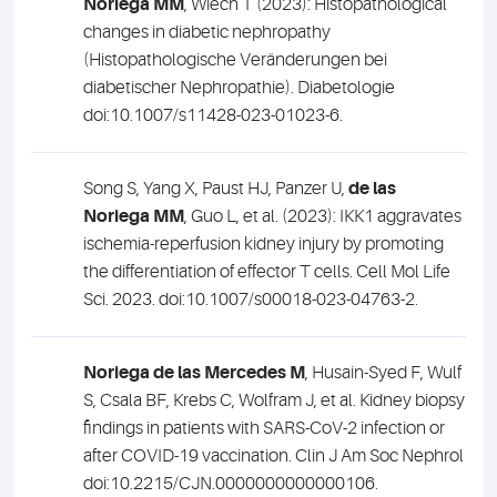
Noriega MM
, Wiech T (2023): Histopathological
changes in diabetic nephropathy
(Histopathologische Veränderungen bei
diabetischer Nephropathie).
Diabetologie
doi:10.1007/s11428-023-01023-6.
Song S, Yang X, Paust HJ, Panzer U,
de las
Noriega MM
, Guo L, et al. (2023): IKK1 aggravates
ischemia-reperfusion kidney injury by promoting
the differentiation of effector T cells. Cell Mol Life
Sci. 2023. doi:10.1007/s00018-023-04763-2.
Noriega de las Mercedes M
, Husain-Syed F, Wulf
S, Csala BF, Krebs C, Wolfram J, et al. Kidney biopsy
findings in patients with SARS-CoV-2 infection or
after COVID-19 vaccination. Clin J Am Soc Nephrol
doi:10.2215/CJN.0000000000000106.