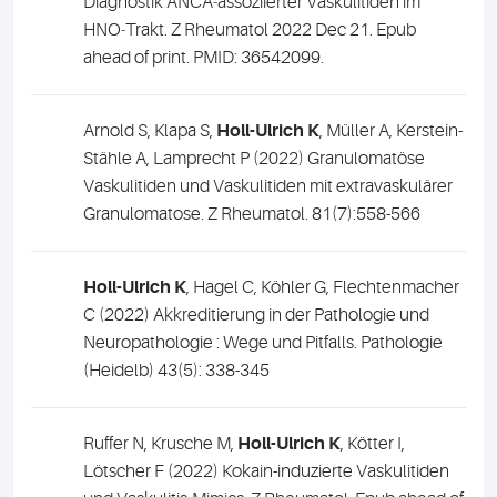
Diagnostik ANCA‑assoziierter Vaskulitiden im
HNO‑Trakt. Z Rheumatol 2022 Dec 21. Epub
ahead of print. PMID: 36542099.
Arnold S, Klapa S,
Holl-Ulrich K
, Müller A, Kerstein-
Stähle A, Lamprecht P (2022) Granulomatöse
Vaskulitiden und Vaskulitiden mit extravaskulärer
Granulomatose. Z Rheumatol. 81(7):558-566
Holl-Ulrich K
, Hagel C, Köhler G, Flechtenmacher
C (2022) Akkreditierung in der Pathologie und
Neuropathologie : Wege und Pitfalls. Pathologie
(Heidelb) 43(5): 338-345
Ruffer N, Krusche M,
Holl-Ulrich K
, Kötter I,
Lötscher F (2022) Kokain-induzierte Vaskulitiden