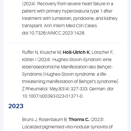
(2024): Recovery from severe heart failure in a
patient with primary hyperoxaluria type 1 after
treatment with lumasiran, pyridoxine, and kidney
transplant. Ann Intern Med Clin Cases.
doi:10.7326/AIMCC.2023.1428.
Ruffer N, Krusche M,
Holl-Ulrich K
, Lötscher F,
Kötter I (2024): Hughes-Stovin-Syndrom: eine
lebensbedrohliche Manifestation des Behçet-
Syndroms [Hughes-Stovin syndrome: a life-
threatening manifestation of Behçet's syndrome].
Z Rheumatol. May;83(4):327-333. German. doi:
10.1007/s00393-023-01371-0.
2023
Bruns J, Rosenbaum B,
Thorns C.
(2023):
Localized pigmented villo-nodular synovitis of